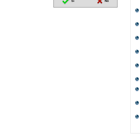
Sí
No