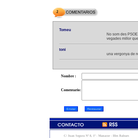
2
Tomeu
No som des PSOE, p
vegades millor que
toni
una vergonya de re
Nombre :
Comentario:
C/ Juan Segura Nº 8, 1º - Manacor - Illes Balears