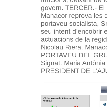
govern. TERCER.- El 
Manacor reprova les de
portaveu socialista, S
seu intent d’encobrir 
actuacions de la regi
Nicolau Riera. Manaco
PORTAVEU DEL GRU
Signat: Maria Antòn
PRESIDENT DE L'A
¿Te ha parecido interesante la
noticia?