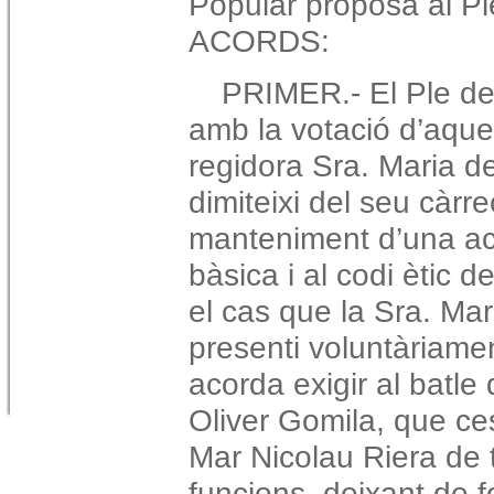
Popular proposa al Pl
ACORDS:
PRIMER.-
El Ple d
amb la votació d’aque
regidora Sra. Maria d
dimiteixi del seu càrre
manteniment d’una acti
bàsica i al codi ètic 
el cas que la Sra. Ma
presenti voluntàriamen
acorda exigir al batle
Oliver Gomila, que ces
Mar Nicolau Riera de t
funcions, deixant de f