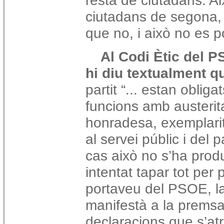
resta de ciutadans. Ai
ciutadans de segona, 
que no, i això no es p
Al Codi Ètic del P
hi diu textualment q
partit “... estan obli
funcions amb austeritat
honradesa, exemplarita
al servei públic i del 
cas això no s’ha produï
intentat tapar tot per p
portaveu del PSOE, la
manifestà a la premsa
declaracions que s’atr