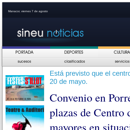
Manacor, viernes 7 de agosto
Está previsto que el centr
20 de mayo.
Convenio en Porre
plazas de Centro 
mayores en situac