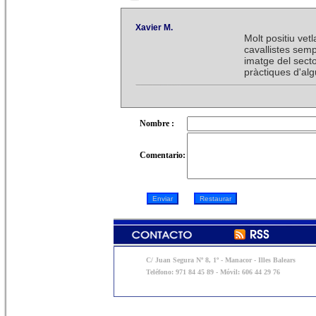
Xavier M.
Molt positiu vet
cavallistes semp
imatge del secto
pràctiques d'al
Nombre :
Comentario:
C/ Juan Segura Nº 8, 1º - Manacor - Illes Balears
Teléfono: 971 84 45 89 - Móvil: 606 44 29 76