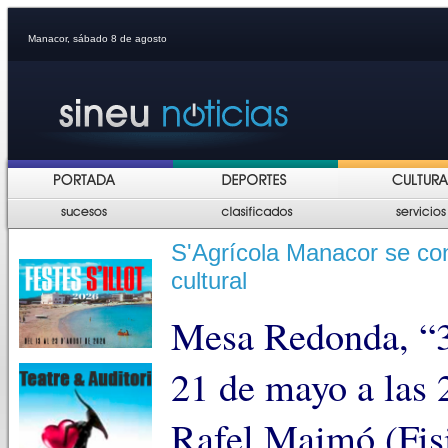
Manacor, sábado 8 de agosto
S'Agrícola Manacor se con
cultural
Mesa Redonda, “36
21 de mayo a las 
Rafel Maimó (Fis