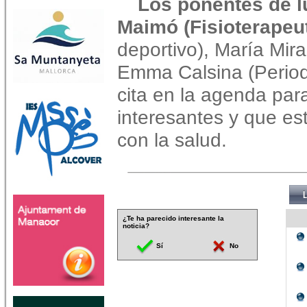
Los ponentes de l
Maimó (Fisioterapeu
deportivo), María Mira
Emma Calsina (Period
cita en la agenda par
interesantes y que es
con la salud.
¿Te ha parecido interesante la
noticia?
Sí
No