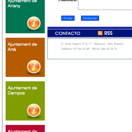
Comentario:
C/ Juan Segura Nº 8, 1º - Manacor - Illes Balears
Teléfono: 971 84 45 89 - Móvil: 606 44 29 76