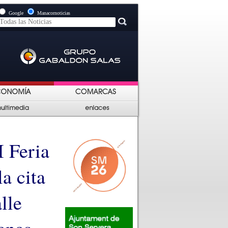
Google
Manacornoticias
I Feria
a cita
lle