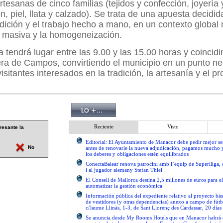
rtesanas de cinco familias (tejidos y confección, joyería 
, piel, llata y calzado). Se trata de una apuesta decidid
radición y el trabajo hecho a mano, en un contexto globa
n masiva y la homogeneización.
 tendrá lugar entre las 9.00 y las 15.00 horas y coincidi
ra de Campos, convirtiendo el municipio en un punto ne
isitantes interesados en la tradición, la artesanía y el pr
Reciente
Visto
resante la
Editorial: El Ayuntamiento de Manacor debe pedir mejor 
No
antes de renovarle la nueva adjudicación, pagamos mucho 
los deberes y obligaciones estén equilibrados
ConectaBalear renova patrocini amb l’equip de Superlliga, 
i al jugador alemany Stefan Thiel
El Consell de Mallorca destina 2,5 millones de euros para e
automatizar la gestión económica
Información pública del expediente relativo al proyecto bás
de vestidores (y otras dependencias) anexo a campo de fútb
c/Jaume Llinàs, 1-3, de Sant Llorenç des Cardassar, 20 días
Se anuncia desde My Rooms Hotels que en Manacor habrá el