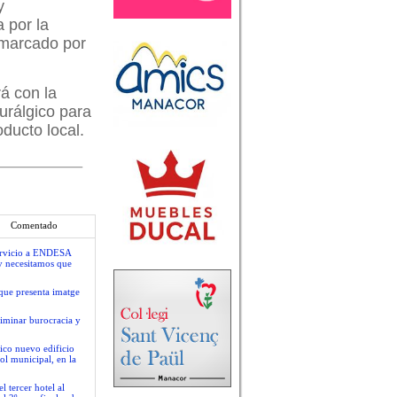
y
a por la
l marcado por
rá con la
urálgico para
oducto local.
Comentado
servicio a ENDESA
y necesitamos que
que presenta imatge
liminar burocracia y
ico nuevo edificio
ol municipal, en la
 tercer hotel al