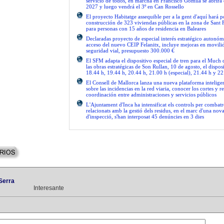
servicio de todos, en marcha en Francisco Gomila se abrirá e
2027 y luego vendrá el 3º en Can Rossello
El proyecto Habitatge assequible per a la gent d'aquí hará po
construcción de 323 viviendas públicas en la zona de Sant 
para personas con 15 años de residencia en Baleares
Declaradas proyecto de especial interés estratégico autonóm
acceso del nuevo CEIP Felanitx, incluye mejoras en movilid
seguridad vial, presupuesto 300.000 €
El SFM adapta el dispositivo especial de tren para el Much
las obras estratégicas de Son Rullan, 10 de agosto, el disposi
18.44 h, 19.44 h, 20.44 h, 21.00 h (especial), 21.44 h y 22
El Consell de Mallorca lanza una nueva plataforma intelige
sobre las incidencias en la red viaria, conocer los cortes y re
coordinación entre administraciones y servicios públicos
L'Ajuntament d'Inca ha intensificat els controls per combatre
relacionats amb la gestió dels residus, en el marc d'una no
d'inspecció, s'han interposat 45 denúncies en 3 dies
Serra
Interesante