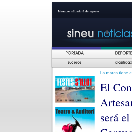
Manacor, sábado 8 de agosto
La marca tiene el
El Cons
Artesa
será e