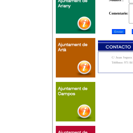
Nombre :
Comentario:
C/ Juan Segura N
Teléfono: 971 84