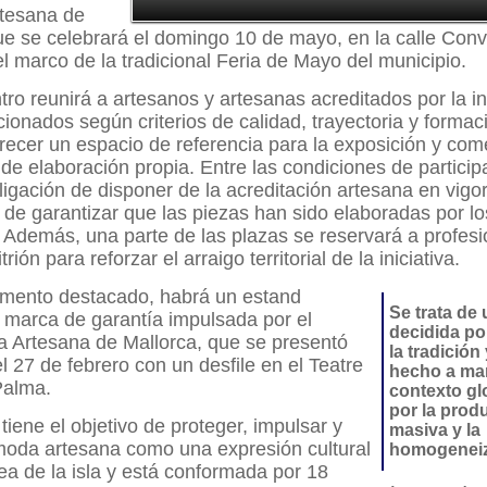
rtesana de
e se celebrará el domingo 10 de mayo, en la calle Con
 marco de la tradicional Feria de Mayo del municipio.
tro reunirá a artesanos y artesanas acreditados por la in
ccionados según criterios de calidad, trayectoria y formac
frecer un espacio de referencia para la exposición y com
de elaboración propia. Entre las condiciones de particip
ligación de disponer de la acreditación artesana en vigor
 de garantizar que las piezas han sido elaboradas por 
. Además, una parte de las plazas se reservará a profesi
rión para reforzar el arraigo territorial de la iniciativa.
mento destacado, habrá un estand
Se trata de
 marca de garantía impulsada por el
decidida por
a Artesana de Mallorca, que se presentó
la tradición 
el 27 de febrero con un desfile en el Teatre
hecho a ma
Palma.
contexto g
por la prod
tiene el objetivo de proteger, impulsar y
masiva y la
 moda artesana como una expresión cultural
homogeneiz
a de la isla y está conformada por 18