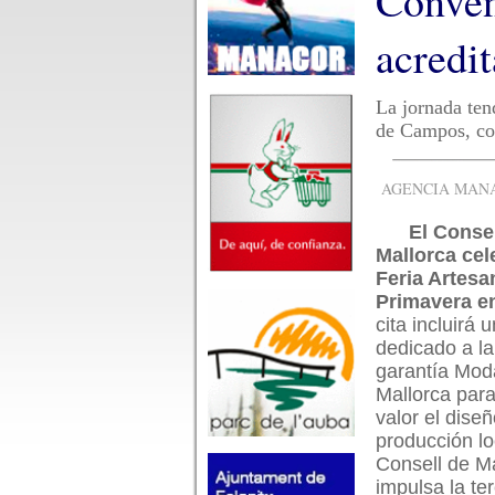
Conven
acredi
La jornada ten
de Campos, con
AGENCIA MANAC
El Conse
Mallorca cele
Feria Artesa
Primavera e
cita incluirá 
dedicado a l
garantía Mod
Mallorca par
valor el diseñ
producción lo
Consell de M
impulsa la te