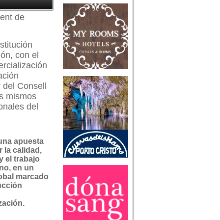
vent de
stitución
ión, con el
ercialización
ación
 del Consell
los mismos
onales del
 una apuesta
 la calidad,
y el trabajo
no, en un
lobal marcado
ucción
ación.