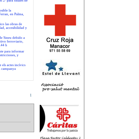
l 2º para finales de
sible la
Ferran, en Palma,
ico las obras de
ad, accesibilidad y
 de Sineu debido a
tivo ferroviario,
.44 h
nte para informar
stricciones, y
 els actes incívics
va campanya
1