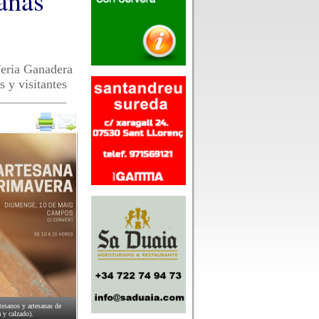
sanas
 Feria Ganadera
 y visitantes
tesanos y artesanas de
a y calzado).