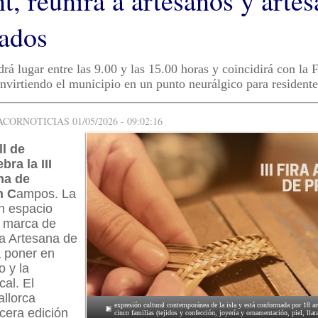
t, reunirá a artesanos y arte
tados
drá lugar entre las 9.00 y las 15.00 horas y coincidirá con la
virtiendo el municipio en un punto neurálgico para residentes
ORNOTICIAS 01/05/2026 - 09:02:16
ll de
bra la III
na de
n C
ampos. La
un espacio
a marca de
a Artesana de
a poner en
o y la
cal. El
allorca
expresión cultural contemporánea de la isla y está conformada por 18 ar
rcera edición
cinco familias (tejidos y confección, joyería y ornamentación, piel, llat