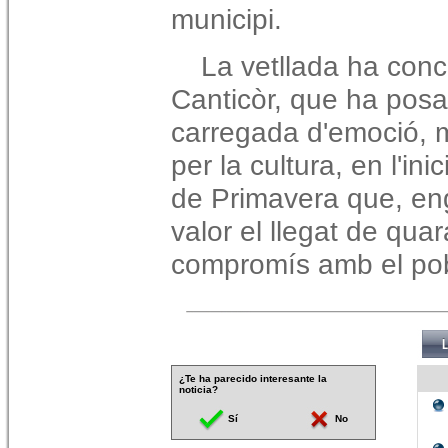
municipi.
La vetllada ha conc
Canticòr, que ha posat
carregada d'emoció, m
per la cultura, en l'ini
de Primavera que, en
valor el llegat de qua
compromís amb el pob
¿Te ha parecido interesante la
noticia?
Sí
No