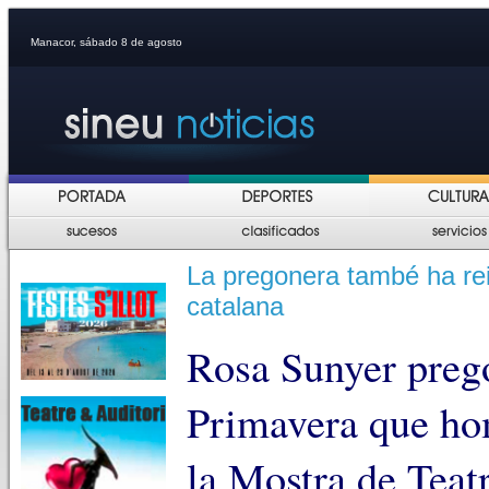
Manacor, sábado 8 de agosto
La pregonera també ha reiv
catalana
Rosa Sunyer prego
Primavera que ho
la Mostra de Teat