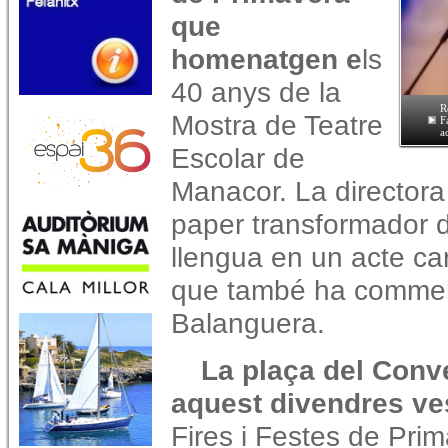
que
homenatgen e
ls
40 anys de la
R
Mostra de Teatre
F
a
Escolar de
Manacor. La directora 
paper transformador de 
llengua en un acte ca
que també ha commem
Balanguera.
La plaça del Conv
aquest divendres ve
Fires i Festes de Pr