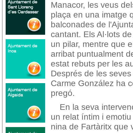
Manacor, les veus del
plaça en una imatge q
balconades de l'Ajunt
cantant. Els Al·lots d
un pilar, mentre que 
arribat puntualment d
estat rebuts per les au
Després de les seves d
Carme González ha co
pregó.
En la seva interven
un relat íntim i emotiu
nina de Fartàritx que v