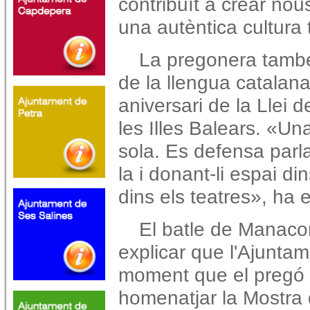
contribuït a crear nou
una autèntica cultura t
La pregonera també 
de la llengua catalan
aniversari de la Llei 
les Illes Balears. «Un
sola. Es defensa parla
la i donant-li espai di
dins els teatres», ha 
El batle de Manacor
explicar que l'Ajuntam
moment que el pregó 
homenatjar la Mostra d