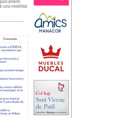
’aparcament.
b una mobilitat
Comentado
servicio a ENDESA
y necesitamos que
nar burocracia y
entos
que presenta imatge
liminar burocracia y
ico nuevo edificio
ol municipal, en la
 tercer hotel al
l 2º para finales de
sible la
Ferran, en Palma,