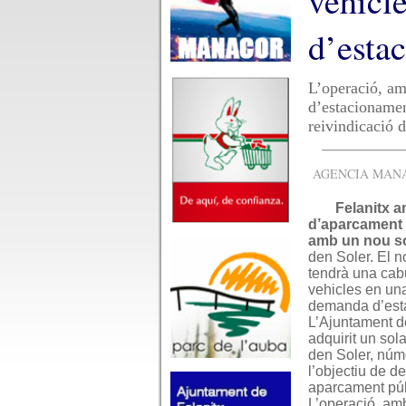
vehicl
d’esta
L’operació, am
d’estacionamen
reivindicació d
AGENCIA MANAC
Felanitx a
d’aparcament 
amb un nou so
den Soler. El 
tendrà una cab
vehicles en una
demanda d’est
L’Ajuntament d
adquirit un sola
den Soler, núm
l’objectiu de de
aparcament púb
L’operació, am