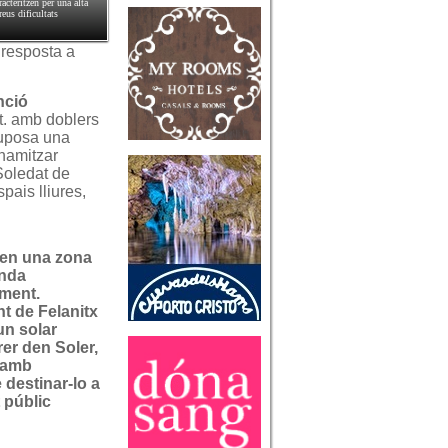
acteritzen per una alta
reus dificultats
 resposta a
nció
at. amb doblers
suposa una
inamitzar
 Soledat de
pais lliures,
 en una zona
anda
ment.
t de Felanitx
un solar
rrer den Soler,
 amb
e destinar-lo a
 públic