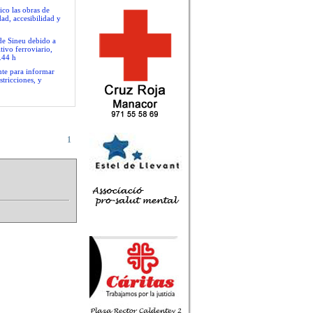
ico las obras de
ad, accesibilidad y
 de Sineu debido a
tivo ferroviario,
.44 h
nte para informar
stricciones, y
1