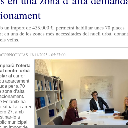
es en una zona d’alta demand
cionament
b un import de 435.000 €, permetrà habilitar unes 70 places
t en una de les zones més necessitades del nucli urbà, donant
els veïns.
ORNOTICIAS 13/11/2025 - 05:27:00
mpliarà l’oferta
al centre urbà
lar al
carrer
nou aparcament
uda per a 70
 zona d’alta
acionament.
e Felanitx ha
r situat al carrer
ero 27, amb
stinar-lo a
lic municipal.
b un import de