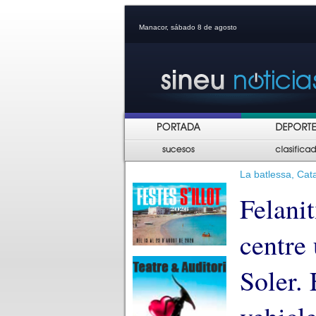
Manacor, sábado 8 de agosto
La batlessa, Cata
Felani
centre
Soler.