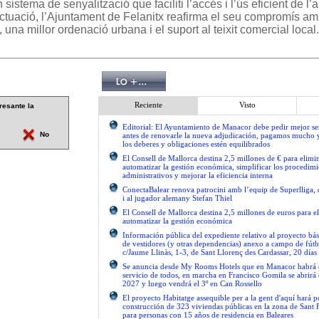
n sistema de senyalització que faciliti l’accés i l’ús eficient de l
tuació, l’Ajuntament de Felanitx reafirma el seu compromís am
 una millor ordenació urbana i el suport al teixit comercial local.
Reciente
Visto
resante la
Editorial: El Ayuntamiento de Manacor debe pedir mejor 
No
antes de renovarle la nueva adjudicación, pagamos mucho 
los deberes y obligaciones estén equilibrados
El Consell de Mallorca destina 2,5 millones de € para elimi
automatizar la gestión económica, simplificar los procedimi
administrativos y mejorar la eficiencia interna
ConectaBalear renova patrocini amb l’equip de Superlliga, 
i al jugador alemany Stefan Thiel
El Consell de Mallorca destina 2,5 millones de euros para e
automatizar la gestión económica
Información pública del expediente relativo al proyecto bás
de vestidores (y otras dependencias) anexo a campo de fútb
c/Jaume Llinàs, 1-3, de Sant Llorenç des Cardassar, 20 días
Se anuncia desde My Rooms Hotels que en Manacor habrá el
servicio de todos, en marcha en Francisco Gomila se abrirá e
2027 y luego vendrá el 3º en Can Rossello
El proyecto Habitatge assequible per a la gent d'aquí hará po
construcción de 323 viviendas públicas en la zona de Sant 
para personas con 15 años de residencia en Baleares