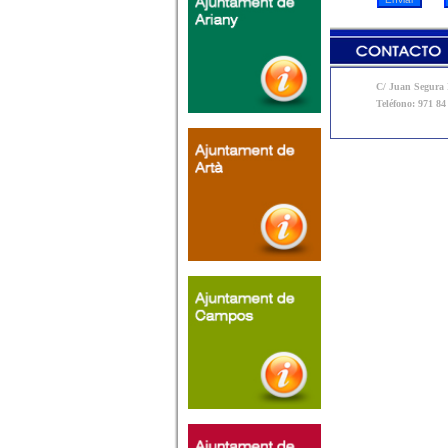
C/ Juan Segura N
Teléfono: 971 84