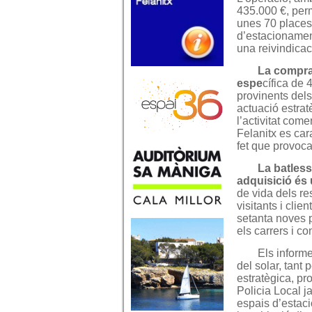
435.000 €, perm
unes 70 places
d’estacionamen
una reivindicac
La compra
espe
cífica de 
provinents del
actuació estratè
l’activitat come
Felanitx es car
fet que provoca
La batless
adquisició és
de vida dels res
visitants i clie
setanta noves 
els carrers i c
Els informe
del solar, tant
estratègica, pr
Policia Local ja
espais d’estac