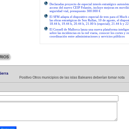
Declaradas proyecto de especial interés estratégico autonóm
acceso del nuevo CEIP Felanitx, incluye mejoras en movilid
seguridad vial, presupuesto 300.000 €
El SFM adapta el dispositivo especial de tren para el Much
las obras estratégicas de Son Rullan, 10 de agosto, el disposi
18.44 h, 19.44 h, 20.44 h, 21.00 h (especial), 21.44 h y 22
El Consell de Mallorca lanza una nueva plataforma intelige
sobre las incidencias en la red viaria, conocer los cortes y re
coordinación entre administraciones y servicios públicos
Serra
Positivo Otros municipios de las islas Baleares deberían tomar nota