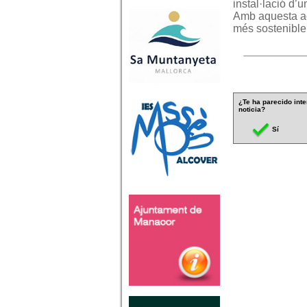
instal·lació d’u
Amb aquesta ac
més sostenible,
¿Te ha parecido inte
noticia?
Sí