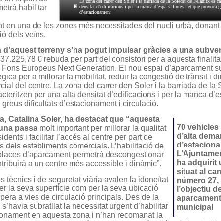
La zona del carrer den Soler i la barriada de la Soledat de Felanitx es car
etrà habilitar
densitat d’edificacions i per la manca d’espais lliures, fet que provoca g
d’estacionament
t en una de les zones més necessitades del nucli urbà, donant
ió dels veïns.
 d’aquest terreny s’ha pogut impulsar gràcies a una subve
437.225,78 € rebuda per part del consistori per a aquesta finalit
s Fons Europeus Next Generation. El nou espai d’aparcament 
gica per a millorar la mobilitat, reduir la congestió de trànsit i d
rcial del centre. La zona del carrer den Soler i la barriada de la
acteritzen per una alta densitat d’edificacions i per la manca d’es
 greus dificultats d’estacionament i circulació.
a, Catalina Soler, ha destacat que “aquesta
70 vehicles
 una passa
molt important per millorar la qualitat
d’alta dem
idents i facilitar l’accés al centre per part de
d’estaciona
nts dels establiments comercials. L’habilitació de
L’Ajuntamen
places d’aparcament permetrà descongestionar
ha adquirit 
ontribuirà a un centre més accessible i dinàmic”.
situat al ca
s tècnics i de seguretat viària avalen la idoneïtat
número 27,
 per la seva superfície com per la seva ubicació
l’objectiu d
opera a vies de circulació principals. Des de la
aparcament
 s’havia subratllat la necessitat urgent d’habilitar
municipal
ionament en aquesta zona i n’han recomanat la