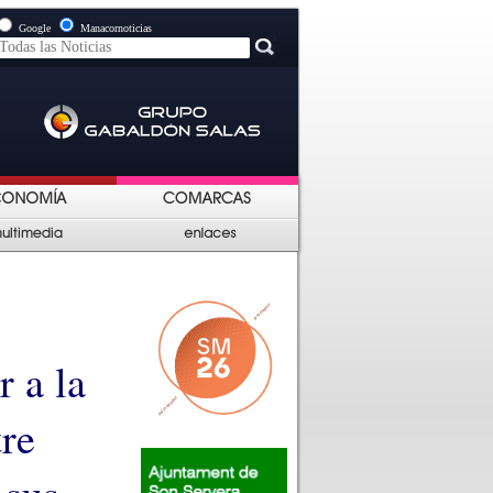
Google
Manacornoticias
r a la
tre