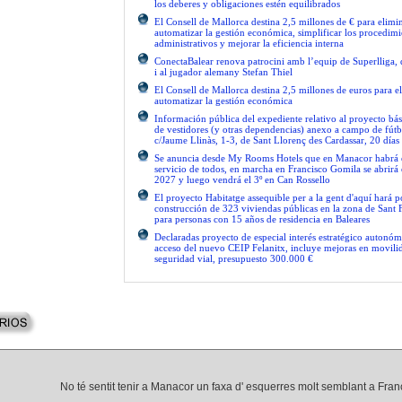
los deberes y obligaciones estén equilibrados
El Consell de Mallorca destina 2,5 millones de € para elimi
automatizar la gestión económica, simplificar los procedimi
administrativos y mejorar la eficiencia interna
ConectaBalear renova patrocini amb l’equip de Superlliga, 
i al jugador alemany Stefan Thiel
El Consell de Mallorca destina 2,5 millones de euros para e
automatizar la gestión económica
Información pública del expediente relativo al proyecto bás
de vestidores (y otras dependencias) anexo a campo de fútb
c/Jaume Llinàs, 1-3, de Sant Llorenç des Cardassar, 20 días
Se anuncia desde My Rooms Hotels que en Manacor habrá el
servicio de todos, en marcha en Francisco Gomila se abrirá e
2027 y luego vendrá el 3º en Can Rossello
El proyecto Habitatge assequible per a la gent d'aquí hará po
construcción de 323 viviendas públicas en la zona de Sant 
para personas con 15 años de residencia en Baleares
Declaradas proyecto de especial interés estratégico autonóm
acceso del nuevo CEIP Felanitx, incluye mejoras en movilid
seguridad vial, presupuesto 300.000 €
No té sentit tenir a Manacor un faxa d' esquerres molt semblant a Fra