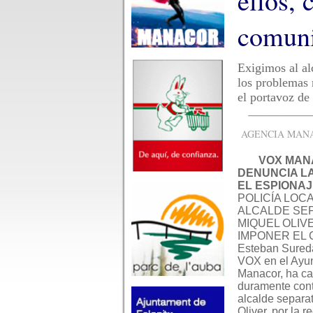
ellos, 
comuni
Exigimos al al
los problemas 
el portavoz d
AGENCIA MANAC
VOX MA
DENUNCIA L
EL ESPIONAJ
POLICÍA LOCA
ALCALDE SE
MIQUEL OLIV
IMPONER EL 
Esteban Sureda
VOX en el Ayu
Manacor, ha c
duramente cont
alcalde
separat
Oliver, por la r