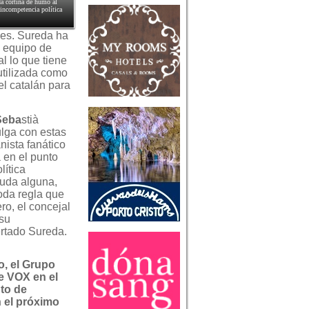
da cortina de humo al
 incompetencia política
nes. Sureda ha
l equipo de
al lo que tiene
utilizada como
el catalán para
 Seba
stià
ulga con estas
nista fanático
 en el punto
lítica
duda alguna,
oda regla que
ero, el concejal
 su
ertado Sureda.
o, el Grupo
e VOX en el
to de
 el próximo