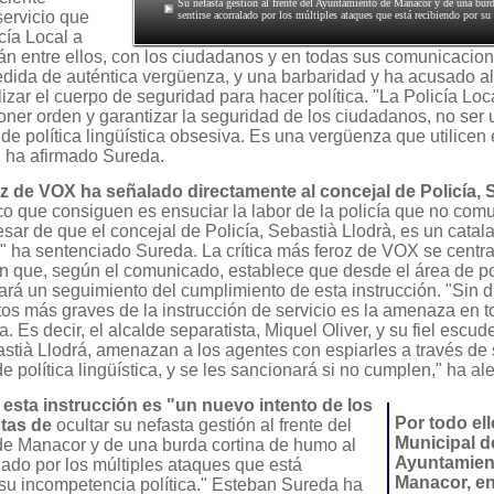
Su nefasta gestión al frente del Ayuntamiento de Manacor y de una bur
servicio que
sentirse acorralado por los múltiples ataques que está recibiendo por su
icía Local a
lán entre ellos, con los ciudadanos y en todas sus comunicacio
medida de auténtica vergüenza, y una barbaridad y ha acusado a
lizar el cuerpo de seguridad para hacer política. "La Policía Loc
ner orden y garantizar la seguridad de los ciudadanos, no ser 
 de
política lingüística obsesiva. Es una vergüenza que utilicen 
", ha afirmado Sureda.
z de VOX ha señalado directamente al concejal de Policía,
co que consiguen es ensuciar la labor de la policía que no com
pesar de que el concejal de Policía, Sebastià Llodrà, es un catala
" ha sentenciado Sureda. La crítica más feroz de VOX se centra
ón que, según el comunicado, establece que desde el área de po
hará un seguimiento del cumplimiento de esta instrucción. "Sin 
tos más graves de la instrucción de servicio es la amenaza en t
. Es decir, el alcalde separatista, Miquel Oliver, y su fiel escud
astià Llodrá, amenazan a los agentes con espiarles a través de
 política lingüística, y se les sancionará si no cumplen," ha al
esta instrucción es "un nuevo intento de los
Por todo ell
tas de
ocultar su nefasta gestión al frente del
Municipal d
e Manacor y de una burda cortina de humo al
Ayuntamien
lado por los múltiples ataques que está
Manacor, en
 su incompetencia política." Esteban Sureda ha