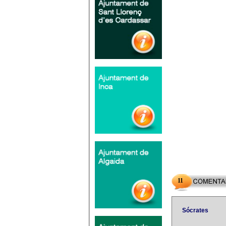
11
Sócrates