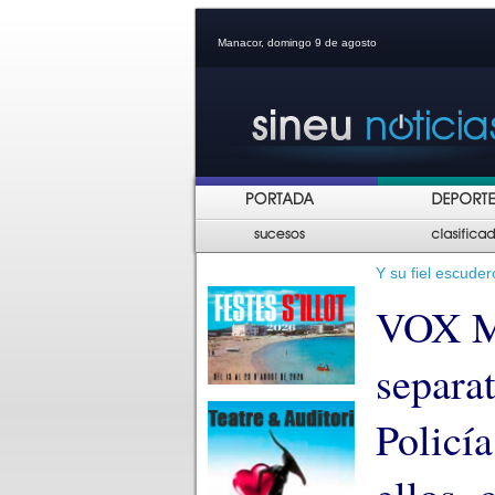
Manacor, domingo 9 de agosto
Y su fiel escuder
VOX Ma
separat
Policía