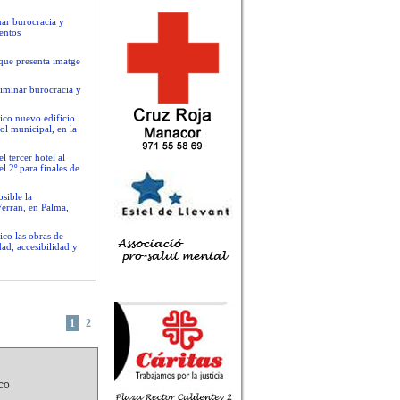
nar burocracia y
entos
que presenta imatge
liminar burocracia y
ico nuevo edificio
ol municipal, en la
 tercer hotel al
l 2º para finales de
sible la
Ferran, en Palma,
ico las obras de
ad, accesibilidad y
1
2
nco