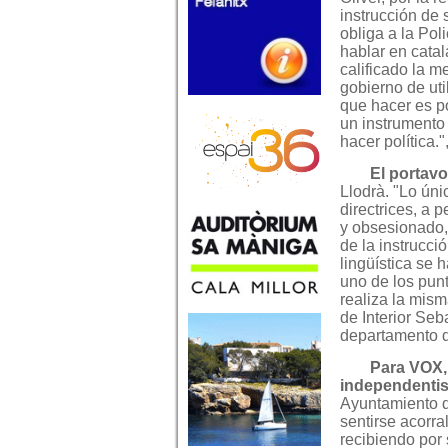
instrucción de 
obliga a la Pol
hablar en cata
calificado la 
gobierno de uti
que hacer es po
un instrumento
hacer política.
El portavo
Llodrà. "Lo úni
directrices, a 
y obsesionado,
de la instrucci
lingüística se 
uno de los pun
realiza la misma
de Interior Seb
departamento de
Para VOX, 
independentis
Ayuntamiento d
sentirse acorra
recibiendo por