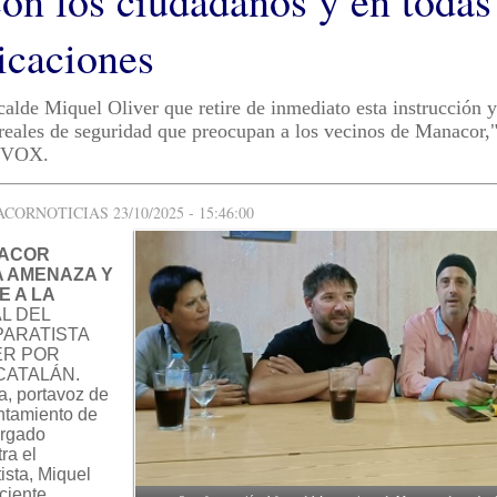
con los ciudadanos y en todas
caciones
calde Miquel Oliver que retire de inmediato esta instrucción y
reales de seguridad que preocupan a los vecinos de Manacor,
e VOX.
ORNOTICIAS 23/10/2025 - 15:46:00
NACOR
A AMENAZA Y
E A LA
L DEL
PARATISTA
ER POR
CATALÁN.
, portavoz de
ntamiento de
argado
ra el
ista, Miquel
eciente