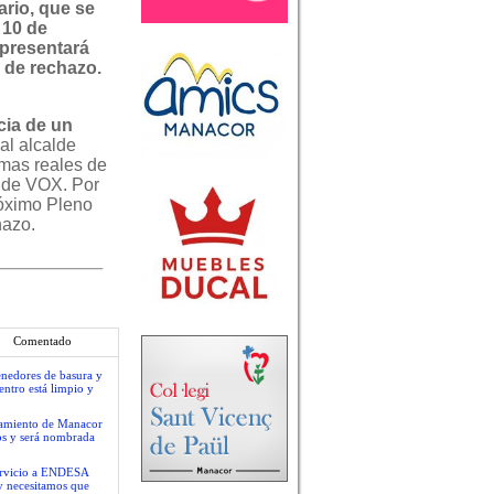
ario, que se
 10 de
presentará
 de rechazo.
cia de un
al alcalde
emas reales de
z de VOX. Por
róximo Pleno
hazo.
Comentado
tenedores de basura y
centro está limpio y
ntamiento de Manacor
os y será nombrada
servicio a ENDESA
y necesitamos que