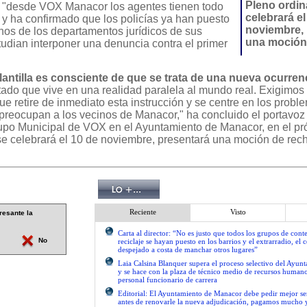
Pleno ordin
 "desde VOX Manacor los agentes tienen todo
celebrará el
 y ha confirmado que los policías ya han puesto
noviembre, 
nos de los departamentos jurídicos de sus
una moción
tudian interponer una denuncia contra el primer
lantilla es consciente de que se trata de una nueva ocurren
ado que vive en una realidad paralela al mundo real. Exigimos 
ue retire de inmediato esta instrucción y se centre en los probl
preocupan a los vecinos de Manacor," ha concluido el portavo
Grupo Municipal de VOX en el Ayuntamiento de Manacor, en el p
 se celebrará el 10 de noviembre, presentará una moción de rec
Reciente
Visto
resante la
Carta al director: “No es justo que todos los grupos de con
No
reciclaje se hayan puesto en los barrios y el extrarradio, el 
despejado a costa de manchar otros lugares”
Laia Calsina Blanquer supera el proceso selectivo del Ayu
y se hace con la plaza de técnico medio de recursos human
personal funcionario de carrera
Editorial: El Ayuntamiento de Manacor debe pedir mejor 
antes de renovarle la nueva adjudicación, pagamos mucho 